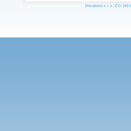
Discobolos s. r. o., IČO: 269