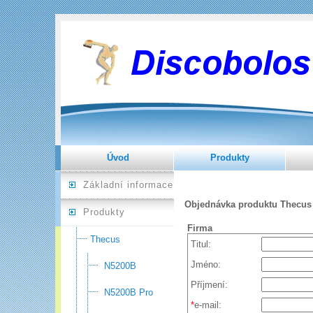
Úvod
Produkty
Základní informace
Objednávka produktu Thecus
Produkty
Firma
Thecus
Titul:
Jméno:
N5200B
Příjmení:
N5200B Pro
*
e-mail: