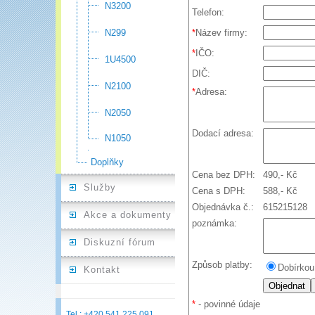
N3200
Telefon:
N299
*
Název firmy:
*
IČO:
1U4500
DIČ:
N2100
*
Adresa:
N2050
Dodací adresa:
N1050
Doplňky
Cena bez DPH:
490,- Kč
Služby
Cena s DPH:
588,- Kč
Objednávka č.:
615215128
Akce a dokumenty
poznámka:
Diskuzní fórum
Způsob platby:
Dobírko
Kontakt
*
- povinné údaje
Tel.: +420 541 225 091